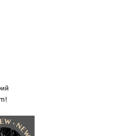
фий
am!